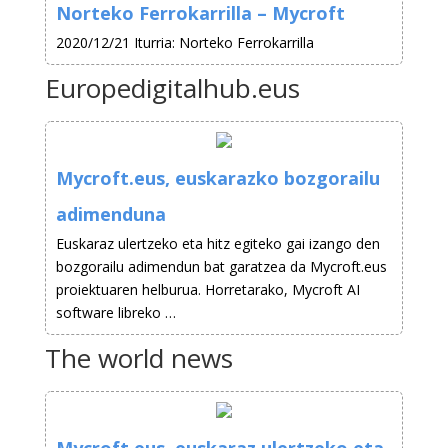
Norteko Ferrokarrilla – Mycroft
2020/12/21 Iturria: Norteko Ferrokarrilla
Europedigitalhub.eus
Mycroft.eus, euskarazko bozgorailu
adimenduna
Euskaraz ulertzeko eta hitz egiteko gai izango den
bozgorailu adimendun bat garatzea da Mycroft.eus
proiektuaren helburua. Horretarako, Mycroft AI
software libreko …
The world news