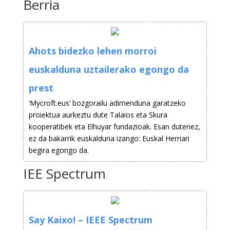
Berria
Ahots bidezko lehen morroi
euskalduna uztailerako egongo da
prest
‘Mycroft.eus’ bozgorailu adimenduna garatzeko
proiektua aurkeztu dute Talaios eta Skura
kooperatibek eta Elhuyar fundazioak. Esan dutenez,
ez da bakarrik euskalduna izango: Euskal Herriari
begira egongo da.
IEE Spectrum
Say Kaixo! – IEEE Spectrum