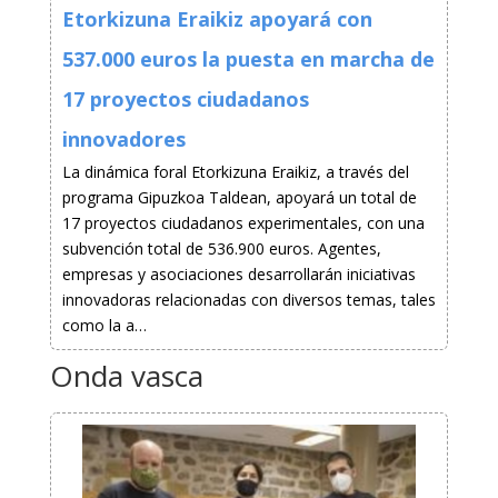
Etorkizuna Eraikiz apoyará con
537.000 euros la puesta en marcha de
17 proyectos ciudadanos
innovadores
La dinámica foral Etorkizuna Eraikiz, a través del
programa Gipuzkoa Taldean, apoyará un total de
17 proyectos ciudadanos experimentales, con una
subvención total de 536.900 euros. Agentes,
empresas y asociaciones desarrollarán iniciativas
innovadoras relacionadas con diversos temas, tales
como la a…
Onda vasca