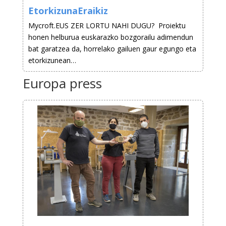
EtorkizunaEraikiz
Mycroft.EUS ZER LORTU NAHI DUGU? Proiektu
honen helburua euskarazko bozgorailu adimendun
bat garatzea da, horrelako gailuen gaur egungo eta
etorkizunean…
Europa press