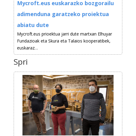
Mycroft.eus euskarazko bozgorailu
adimenduna garatzeko proiektua
abiatu dute
Mycroft.eus prioektua jarri dute martxan Elhuyar
Fundazioak eta Skura eta Talaios kooperatibek,
euskaraz…
Spri