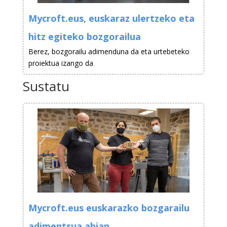
Mycroft.eus, euskaraz ulertzeko eta
hitz egiteko bozgorailua
Berez, bozgorailu adimenduna da eta urtebeteko
proiektua izango da
Sustatu
Mycroft.eus euskarazko bozgarailu
adimentsua abian