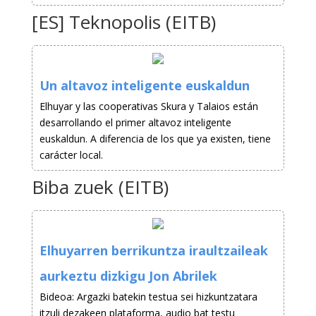
[ES] Teknopolis (EITB)
Un altavoz inteligente euskaldun
Elhuyar y las cooperativas Skura y Talaios están
desarrollando el primer altavoz inteligente
euskaldun. A diferencia de los que ya existen, tiene
carácter local.
Biba zuek (EITB)
Elhuyarren berrikuntza iraultzaileak
aurkeztu dizkigu Jon Abrilek
Bideoa: Argazki batekin testua sei hizkuntzatara
itzuli dezakeen plataforma, audio bat testu