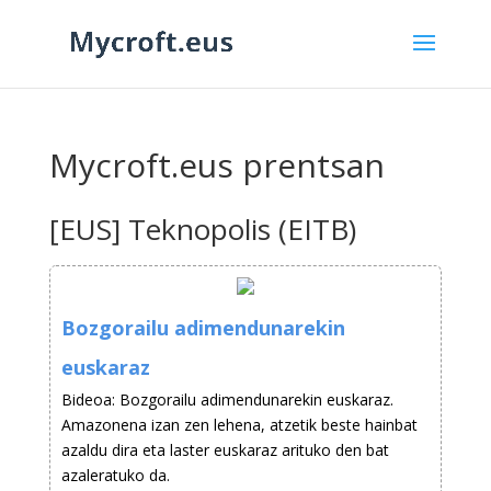
Mycroft.eus prentsan
[EUS] Teknopolis (EITB)
Bozgorailu adimendunarekin
euskaraz
Bideoa: Bozgorailu adimendunarekin euskaraz.
Amazonena izan zen lehena, atzetik beste hainbat
azaldu dira eta laster euskaraz arituko den bat
azaleratuko da.