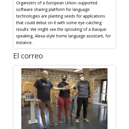
Organizers of a European Union–supported
software sharing platform for language
technologies are planting seeds for applications
that could debut on it with some eye-catching
results: We might see the sprouting of a Basque-
speaking, Alexa-style home language assistant, for
instance.
El correo