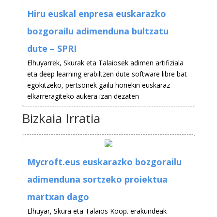
Hiru euskal enpresa euskarazko
bozgorailu adimenduna bultzatu
dute – SPRI
Elhuyarrek, Skurak eta Talaiosek adimen artifiziala
eta deep learning erabiltzen dute software libre bat
egokitzeko, pertsonek gailu horiekin euskaraz
elkarreragiteko aukera izan dezaten
Bizkaia Irratia
Mycroft.eus euskarazko bozgorailu
adimenduna sortzeko proiektua
martxan dago
Elhuyar, Skura eta Talaios Koop. erakundeak