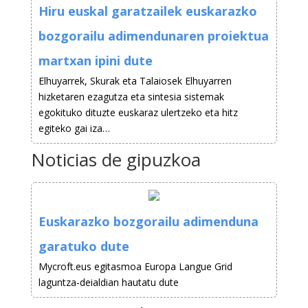
Hiru euskal garatzailek euskarazko
bozgorailu adimendunaren proiektua
martxan ipini dute
Elhuyarrek, Skurak eta Talaiosek Elhuyarren
hizketaren ezagutza eta sintesia sistemak
egokituko dituzte euskaraz ulertzeko eta hitz
egiteko gai iza…
Noticias de gipuzkoa
Euskarazko bozgorailu adimenduna
garatuko dute
Mycroft.eus egitasmoa Europa Langue Grid
laguntza-deialdian hautatu dute