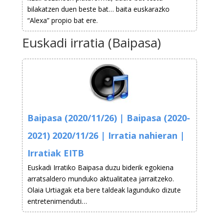
bilakatzen duen beste bat… baita euskarazko
“Alexa” propio bat ere.
Euskadi irratia (Baipasa)
Baipasa (2020/11/26) | Baipasa (2020-
2021) 2020/11/26 | Irratia nahieran |
Irratiak EITB
Euskadi Irratiko Baipasa duzu biderik egokiena
arratsaldero munduko aktualitatea jarraitzeko.
Olaia Urtiagak eta bere taldeak lagunduko dizute
entretenimenduti…