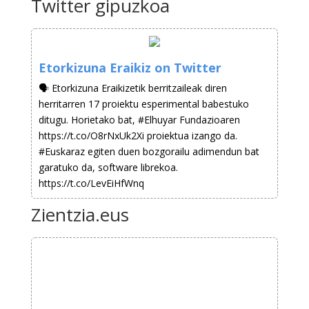
Twitter gipuzkoa
Etorkizuna Eraikiz on Twitter
🗣️ Etorkizuna Eraikizetik berritzaileak diren
herritarren 17 proiektu esperimental babestuko
ditugu. Horietako bat, #Elhuyar Fundazioaren
https://t.co/O8rNxUk2Xi proiektua izango da.
#Euskaraz egiten duen bozgorailu adimendun bat
garatuko da, software librekoa.
https://t.co/LevEiHfWnq
Zientzia.eus