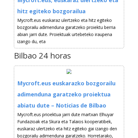
Mycroft.eus, euskaraz ulertzeko eta
hitz egiteko bozgorailua
Mycroft.eus euskaraz ulertzeko eta hitz egiteko
bozgorailu adimenduna garatzeko proiektu berria
abian jarri dute. Proiektuak urtebeteko iraupena
izango du, eta
Bilbao 24 horas
Mycroft.eus euskarazko bozgorailu
adimenduna garatzeko proiektua
abiatu dute – Noticias de Bilbao
Mycroft.eus prioektua jarri dute martxan Elhuyar
Fundazioak eta Skura eta Talaios kooperatibek,
euskaraz ulertzeko eta hitz egiteko gai izango den
bozgorailu adimenduna garatzeko. Horretarako,