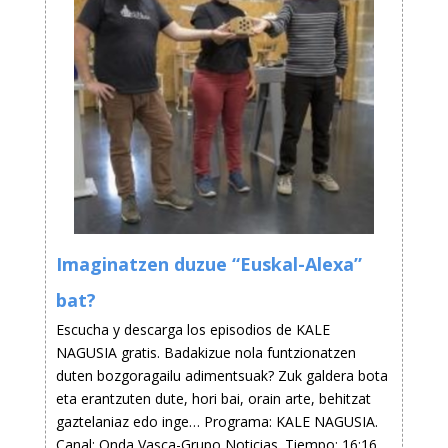
Imaginatzen duzue “Euskal-Alexa”
bat?
Escucha y descarga los episodios de KALE
NAGUSIA gratis. Badakizue nola funtzionatzen
duten bozgoragailu adimentsuak? Zuk galdera bota
eta erantzuten dute, hori bai, orain arte, behitzat
gaztelaniaz edo inge… Programa: KALE NAGUSIA.
Canal: Onda Vasca-Grupo Noticias. Tiempo: 16:16