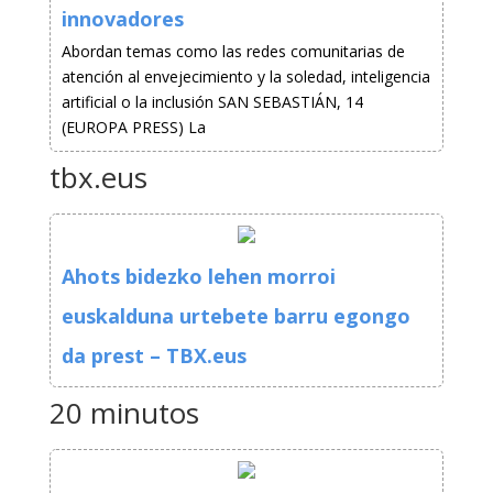
innovadores
Abordan temas como las redes comunitarias de
atención al envejecimiento y la soledad, inteligencia
artificial o la inclusión SAN SEBASTIÁN, 14
(EUROPA PRESS) La
tbx.eus
Ahots bidezko lehen morroi
euskalduna urtebete barru egongo
da prest – TBX.eus
20 minutos