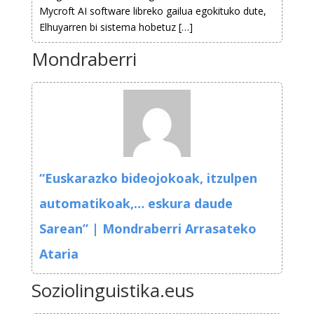
Mycroft AI software libreko gailua egokituko dute,
Elhuyarren bi sistema hobetuz […]
Mondraberri
“Euskarazko bideojokoak, itzulpen
automatikoak,… eskura daude
Sarean” | Mondraberri Arrasateko
Ataria
Soziolinguistika.eus