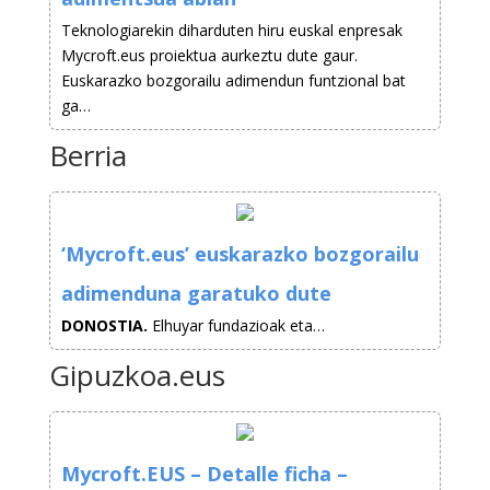
Teknologiarekin diharduten hiru euskal enpresak
Mycroft.eus proiektua aurkeztu dute gaur.
Euskarazko bozgorailu adimendun funtzional bat
ga…
Berria
‘Mycroft.eus’ euskarazko bozgorailu
adimenduna garatuko dute
DONOSTIA.
Elhuyar fundazioak eta…
Gipuzkoa.eus
Mycroft.EUS – Detalle ficha –