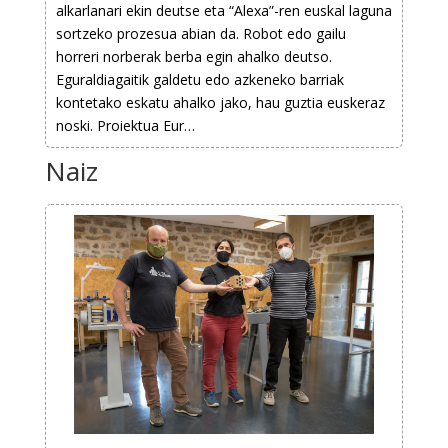
alkarlanari ekin deutse eta “Alexa”-ren euskal laguna
sortzeko prozesua abian da. Robot edo gailu
horreri norberak berba egin ahalko deutso.
Eguraldiagaitik galdetu edo azkeneko barriak
kontetako eskatu ahalko jako, hau guztia euskeraz
noski. Proiektua Eur…
Naiz